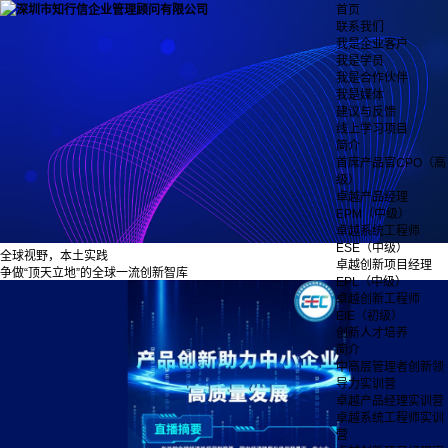
首页
联系我们
我是企业客户
我是学员
我是合作伙伴
我是媒体
建议与反馈
线上学习项目
简介
首席产品官CPO（高
级）
卓越产品经理
EPM（中级）
卓越系统工程师
ESE（中级）
全球视野，本土实践
卓越创新项目经理
争做“顶天立地”的全球一流创新智库
EPL（中级）
卓越创新工程师
EIE（初级）
创新人才培养
简介
中高层管理者创新领
导力实训营
卓越产品经理实训营
卓越系统工程师实训
营