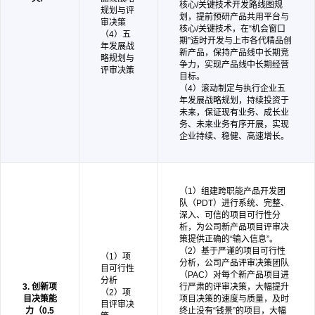
核心/关键技术开发路线图规
规划与评
划，提前预研产品共用平台与
审决策
核心/关键技术，在“机会窗口
（4）五
期”适时开发与上市各代精品创
年发展战
新产品，保持产品线中长期竞
略规划与
争力，实现产品线中长期经营
评审决策
目标。
（4）滚动制定与执行企业五
年发展战略规划，持续投资于
未来，保证现有业务、成长业
务、未来业务有序开展，实现
企业持续、稳健、高速增长。
（1）组建跨职能产品开发团
队（PDT）进行系统、完整、
深入、可信的项目可行性分
析，为公司新产品项目评审决
策提供正确的“输入信息”。
（2）基于严谨的项目可行性
（1）项
分析，公司产品评审决策团队
目可行性
（PAC）对每个新产品项目进
分析
3. 创新项
行严肃的评审决策，大幅提升
（2）项
目决策能
项目决策的速度与质量，及时
目评审决
力（0.5
终止没有“钱景”的项目，大幅