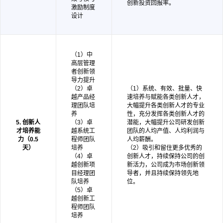
创新投资回报率。
激励制度
设计
（1）中
高层管理
者创新领
导力提升
（2）卓
（1）系统、有效、批量、快
越产品经
速培养与赋能各类创新人才，
理团队培
大幅提升各类创新人才的专业
养
性，充分发挥各类创新人才的
5. 创新人
（3）卓
潜能，大幅提升公司研发创新
才培养能
越系统工
团队的人均产值、人均利润与
力（0.5
程师团队
人均薪酬。
天）
培养
（2）吸引和留住更多优秀的
（4）卓
创新人才，持续保持公司的创
越创新项
新活力，公司成为市场创新领
目经理团
导者，并且持续保持领先地
队培养
位。
（5）卓
越创新工
程师团队
培养