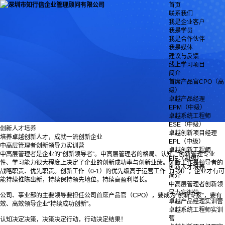
首页
联系我们
我是企业客户
我是学员
我是合作伙伴
我是媒体
建议与反馈
线上学习项目
简介
首席产品官CPO（高
级）
卓越产品经理
EPM（中级）
卓越系统工程师
ESE（中级）
创新人才培养
卓越创新项目经理
培养卓越创新人才，成就一流创新企业
EPL（中级）
中高层管理者创新领导力实训营
卓越创新工程师
中高层管理者是企业的“创新领导者”。中高层管理者的格局、认知、创新管理专业
EIE（初级）
性、学习能力很大程度上决定了企业的创新成功率与创新业绩。创新工作是领导者的
创新人才培养
战略职责、优先职责。创新工作（0-1）的优先级高于运营工作（1-M），企业才有可
简介
能持续推陈出新，持续保持领先地位，持续高盈利增长。
中高层管理者创新领
导力实训营
公司、事业部的主要领导要担任公司首席产品官（CPO），要成为“创新专家”，要有
卓越产品经理实训营
效、高效领导企业“持续成功创新”。
卓越系统工程师实训
营
认知决定决策，决策决定行动，行动决定结果！