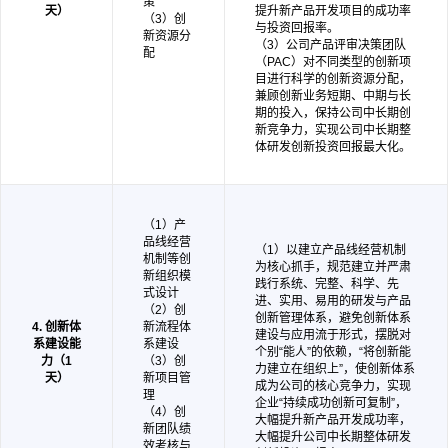
策
天）
提升新产品开发项目的成功率
（3）创
与投资回报率。
新资源分
（3）公司产品评审决策团队
配
（PAC）对不同类型的创新项
目进行科学的创新资源分配，
兼顾创新业务短期、中期与长
期的投入，保持公司中长期创
新竞争力，实现公司中长期整
体研发创新投资回报最大化。
（1）产
品线经营
（1）以建立产品线经营机制
机制等创
为核心抓手，规范建立并严肃
新组织模
践行系统、完整、科学、先
式设计
进、实用、易用的研发与产品
（2）创
创新管理体系，避免创新体系
4. 创新体
新流程体
建设与应用流于形式，摆脱对
系建设能
系建设
个别“能人”的依赖，“将创新能
力（1
（3）创
力建立在组织上”，使创新体系
天）
新项目管
成为公司的核心竞争力，实现
理
企业“持续成功创新可复制”，
（4）创
大幅提升新产品开发成功率，
新团队绩
大幅提升公司中长期整体研发
效考核与