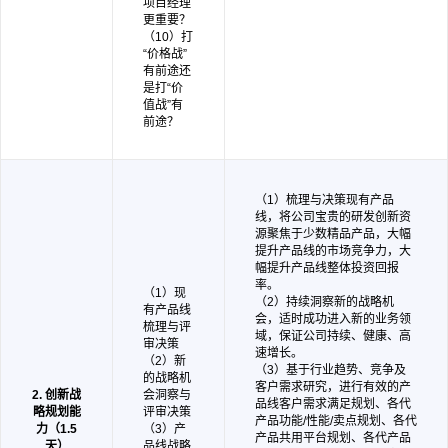
项目经理
更重要？
（10）打
“价格战”
有前途还
是打“价
值战”有
前途？
（1）梳理与决策现有产品
线，将公司宝贵的研发创新资
源聚焦于少数精品产品，大幅
提升产品线的市场竞争力，大
幅提升产品线整体投资回报
率。
（1）现
（2）持续洞察新的战略机
有产品线
会，适时成功进入新的业务领
梳理与评
域，保证公司持续、健康、高
审决策
速增长。
（2）新
（3）基于行业趋势、竞争及
的战略机
客户需求研究，进行有效的产
2. 创新战
会洞察与
品线客户需求满足规划、各代
略规划能
评审决策
产品功能/性能/卖点规划、各代
力（1.5
（3）产
产品共用平台规划、各代产品
天）
品线战略