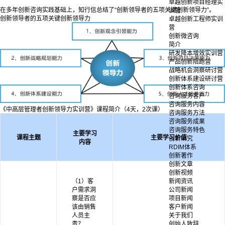
卓越创新项目经理实
在多年创新咨询实践基础上，知行信总结了“创新领导者的五项关键创新领导力”。
训营
创新领导者的五项关键创新领导力
卓越创新工程师实训
营
创新微咨询
简介
研发降本增效实训营
产品创新陪跑营
战略机会洞察研讨营
创新体系建设研讨营
创新体系咨询
咨询服务客户
咨询服务内容
《中高层管理者创新领导力实训营》课程简介（4天，2次课）
咨询服务方法
咨询服务成果
咨询服务特色
主要学习
课程主题
主要学习价值
创新研究
内容
RDIM体系
创新著作
创新文章
创新视频
新闻资讯
（1）客
公司新闻
户需求洞
项目新闻
察是否应
客户新闻
该由销售
关于我们
人员主
创始人致辞
责？