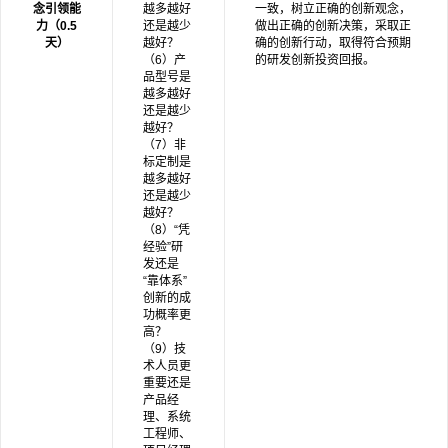
念引领能
越多越好
一致，树立正确的创新观念，
力（0.5
还是越少
做出正确的创新决策，采取正
天）
越好？
确的创新行动，取得符合预期
（6）产
的研发创新投资回报。
品型号是
越多越好
还是越少
越好？
（7）非
标定制是
越多越好
还是越少
越好？
（8）“凭
经验”研
发还是
“靠体系”
创新的成
功概率更
高？
（9）技
术人员更
重要还是
产品经
理、系统
工程师、