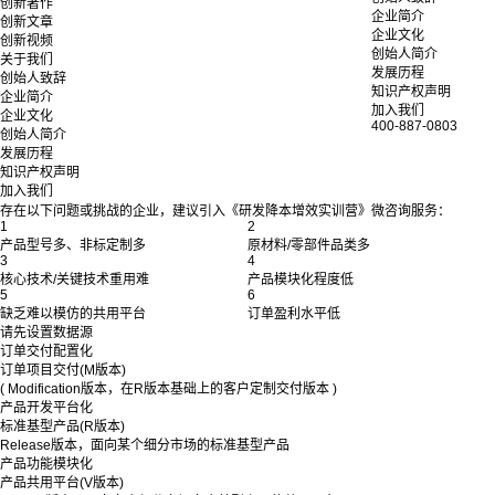
创新著作
企业简介
创新文章
企业文化
创新视频
创始人简介
关于我们
发展历程
创始人致辞
知识产权声明
企业简介
加入我们
企业文化
400-887-0803
创始人简介
发展历程
知识产权声明
加入我们
存在以下问题或挑战的企业，建议引入《研发降本增效实训营》微咨询服务：
1
2
产品型号多、非标定制多
原材料/零部件品类多
3
4
核心技术/关键技术重用难
产品模块化程度低
5
6
缺乏难以模仿的共用平台
订单盈利水平低
请先设置数据源
订单交付配置化
订单项目交付(M版本)
( Modification版本，在R版本基础上的客户定制交付版本 )
产品开发平台化
标准基型产品(R版本)
Release版本，面向某个细分市场的标准基型产品
产品功能模块化
产品共用平台(V版本)