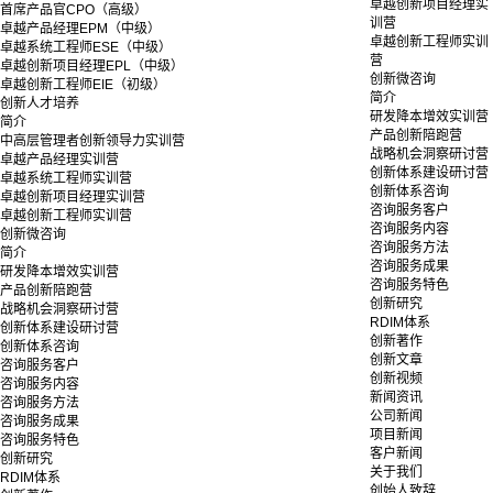
卓越创新项目经理实
首席产品官CPO（高级）
训营
卓越产品经理EPM（中级）
卓越创新工程师实训
卓越系统工程师ESE（中级）
营
卓越创新项目经理EPL（中级）
创新微咨询
卓越创新工程师EIE（初级）
简介
创新人才培养
研发降本增效实训营
简介
产品创新陪跑营
中高层管理者创新领导力实训营
战略机会洞察研讨营
卓越产品经理实训营
创新体系建设研讨营
卓越系统工程师实训营
创新体系咨询
卓越创新项目经理实训营
咨询服务客户
卓越创新工程师实训营
咨询服务内容
创新微咨询
咨询服务方法
简介
咨询服务成果
研发降本增效实训营
咨询服务特色
产品创新陪跑营
创新研究
战略机会洞察研讨营
RDIM体系
创新体系建设研讨营
创新著作
创新体系咨询
创新文章
咨询服务客户
创新视频
咨询服务内容
新闻资讯
咨询服务方法
公司新闻
咨询服务成果
项目新闻
咨询服务特色
客户新闻
创新研究
关于我们
RDIM体系
创始人致辞